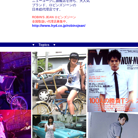
ニューヨークに旗艦店を持ち、大人気
ブランド、ロビンズジーンの
日本総代理店です。
ROBIN'S JEAN ロビンズジーン
全国取扱い代理店募集中。
http://www.hyd.co.jp/robinsjean/
▼ Topics ▼