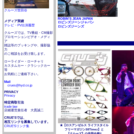
クルーズ世田谷
ROBIN'S JEAN JAPAN
メディア実績
ロビンズジーンジャパン
テレビ・PV出演履歴
ロビンズジーンズ
クルーズでは、TV番組・CM撮影
プロモーションビデオ・メディ
ア
雑誌等のブッキングや、撮影協
力
のご相談をお受け致します。
ローライダー・ローチャリ
カスタムカー・クラシックカー
等
お気軽にご連絡下さい。
Mail
crues@hyd.co.jp
PRIVACY
Privacy
特定商取引法
trade law
店鋪運営責任者 大貫誠二
CRUE'Sでは、
相互リンクを募集しています。
★【ロスアンゼルス ライフスタイル
CRUE'Sリンク集
フリーマガジン38Timez】と
【クルーズ】の共同企画!!