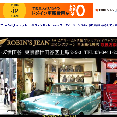
e Religion トゥルーレリジョン Nudie Jeans ヌーディージーンズの正規取り扱い店をして