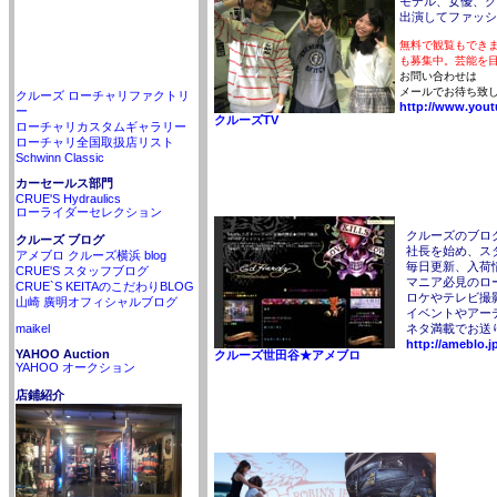
モデル、女優、グ
出演してファッシ
無料で観覧もでき
も募集中。芸能を
お問い合わせは
メールでお待ち致
クルーズ ローチャリファクトリ
http://www.yout
ー
クルーズTV
ローチャリカスタムギャラリー
ローチャリ全国取扱店リスト
Schwinn Classic
カーセールス部門
CRUE'S Hydraulics
ローライダーセレクション
クルーズのブロ
クルーズ ブログ
社長を始め、ス
アメブロ クルーズ横浜 blog
毎日更新、入荷
CRUE'S スタッフブログ
マニア必見のロ
CRUE`S KEITAのこだわりBLOG
ロケやテレビ撮
山崎 廣明オフィシャルブログ
イベントやアー
maikel
ネタ満載でお送
http://ameblo.j
YAHOO Auction
クルーズ世田谷★アメブロ
YAHOO オークション
店鋪紹介