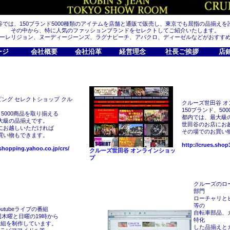
谷では、150ブランド5000種類のアイテムを店舗と通販で販売し、東京でも屈指の品揃えを
その中から、特に人気のファッションブランドをセレクトしてご紹介いたします。
ーレリジョン、ヌーディージーンズ、ラグナビーチ、アバクロ、ディーゼルなどがおすす
ージ
会社概要
会社沿革
経営理念
社長ご挨拶
店
ッピング セレクトショップ クル
クルーズ世田谷 
150ブランド、50
、5000商品を取り揃える
都内では、最大級
大級の品揃えです。
世田谷のお店にお
にお越しいただければ
その場でのお買い
買い物もできます。
http://crues.sho
.shopping.yahoo.co.jp/crs/
クルーズ世田谷 オンラインショッ
プ
クルーズのロ
部門
ローチャリと
等の
utubeライブの番組
自転車部品、
週木曜と日曜の19時から
特化
番組を制作しています。
した品揃えと