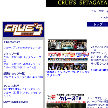
クルーズ世田
トゥル
トップペ
▼Contents▼
yahooショ
クルーズTV youtubeチャンネル
ーズ
150ブランド
ショップ一覧
都内では、最
クルーズ世田谷 メイクショップ
世田谷のお店
店
その場でのお
クルーズ世田谷 yahooショップ
クルーズ世田谷 ポンパレ店
https://store
yahooショッピング セレクトショッ
提携ショップ一覧
プ クルーズ
セレクトショップNYST 楽天市場
アパレル部門
ROBIN'S JEAN ロビンズジーン
クルーズ世田谷 ブランドセレク
ション
クルーズでは、yo
クルーズTVを毎
LOWRIDER Bicycle
90分間生放送の