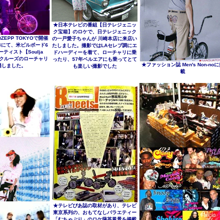
★日本テレビの番組【日テレジェニッ
ク宝箱】のロケで、日テレジェニック
ZEPP TOKYOで開催
の一戸愛子ちゃんが 川崎本店に来店い
 '08にて、米ビルボード6
たしました。撮影ではLAセレブ調にエ
ーティスト【Soulja
ドハーディーを着て、ローチャリに乗
、クルーズのローチャリ
ったり、57年ベルエアにも乗ってとて
★ファッション誌 Men's Non-no
場しました。
も楽しい撮影でした
載
★テレビぴあ誌の取材があり、テレビ
東京系列の、おもてなしバラエティー
「むちゃぶり」のロケ薩英風景を掲載