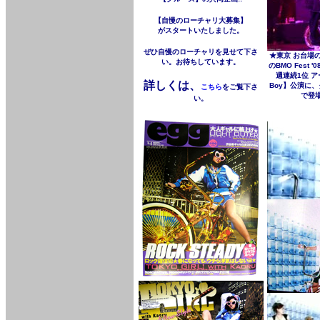
【自慢のローチャリ大募集】
がスタートいたしました。
ぜひ自慢のローチャリを見せて下さ
★東京 お台場の
い。お待ちしています。
のBMO Fest
週連続1位 ア
詳しくは、
Boy】公演に
こちら
をご覧下さ
で登
い。