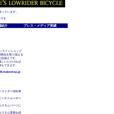
誇っています。
めです。
鋪紹介
プレス・メディア実績
オンラインショップ
00商品を取り揃える
の品揃えです。
越しいただければ
物もできます。
p38.makeshop.jp
ーライダー自転車
ビーチクルーザー
カスタムパーツに
カスタム実例を紹