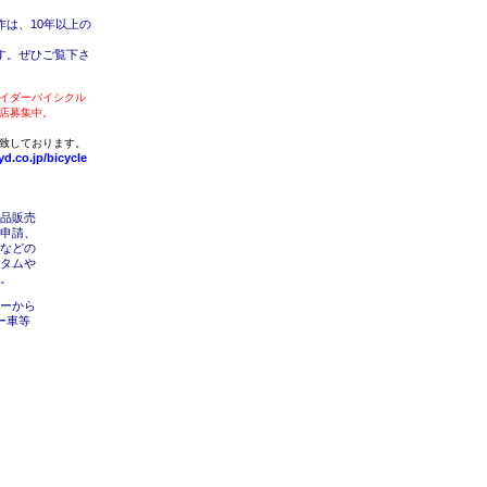
作は、10年以上の
す。ぜひご覧下さ
イダーバイシクル
店募集中。
致しております。
d.co.jp/bicycle
品販売
申請、
などの
タムや
。
ーから
ー車等