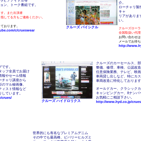
ラビアアイドル等
介。
ョン、トーク番組です。
ローチャリ製
キャ
ます。また出演者
リアがありま
目指してる方もご連絡ください。
い。
しております。
クルーズ バイシクル
クルーズローラ
ube.com/c/crueswear
全国取扱い代理
お問い合わせは
メールでお待ち
http://www.hy
クルーズのカーセールス、部
グです。
整備、修理、車検、公認改造
タッフ全員でお届け
任意保険業務、テレビ、映画
情報やセール情報
車両貸し出しなど、特にカス
ーチャリ講座から
車両改造に特化しております
影のマル秘画像、
オールドカー、クラシックカ
ティスト情報など
キャンピングカー、8ナンバ
りしています。
お気軽にご相談下さい。
p/crues/
クルーズ ハイドロリクス
http://www.hyd.co.jp/crues
世界的にも有名なプレミアムデニム
その中でも最高峰、ビバリーヒルズと